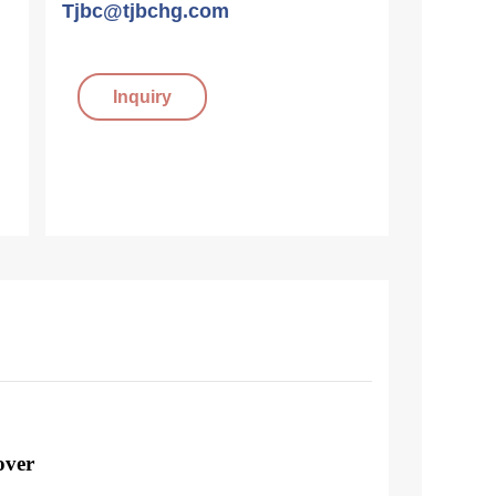
Tjbc@tjbchg.com
Inquiry
over