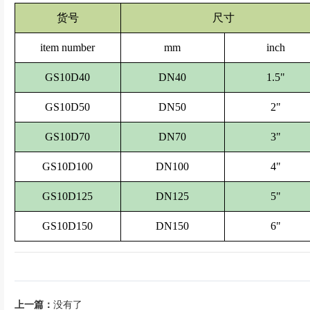
货号
尺寸
item number
mm
inch
GS10D40
DN40
1.5"
GS10D50
DN50
2"
GS10D70
DN70
3"
GS10D100
DN100
4"
GS10D125
DN125
5"
GS10D150
DN150
6"
上一篇：
没有了