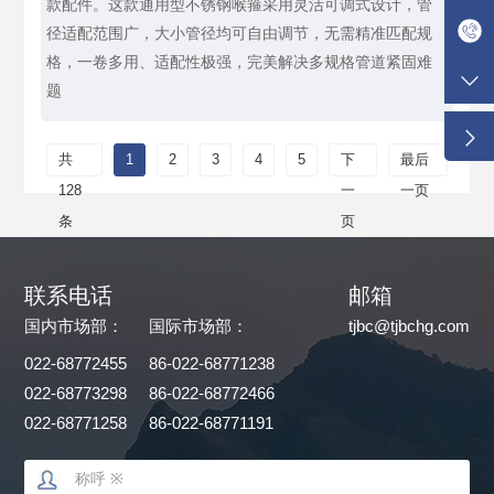
款配件。这款通用型不锈钢喉箍采用灵活可调式设计，管
径适配范围广，大小管径均可自由调节，无需精准匹配规
格，一卷多用、适配性极强，完美解决多规格管道紧固难
题
共
1
2
3
4
5
下
最后
128
一
一页
条
页
联系电话
邮箱
国内市场部：
国际市场部：
tjbc@tjbchg.com
022-68772455
86-022-68771238
022-68773298
86-022-68772466
022-68771258
86-022-68771191