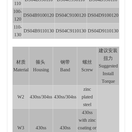
110
100-
DS04B9100120
DS04C9100120
DS04D9100120
120
110-
DS04B9110130
DS04C9110130
DS04D9110130
130
建议安装
扭力
材质
箍头
钢带
螺丝
Suggested
Material
Housing
Band
Screw
Install
Torque
zinc
W2
430ss/304ss
430ss/304ss
plated
steel
430ss
with zinc
W3
430ss
430ss
coating or