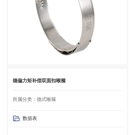
德偏力矩补偿双面扣喉箍
所属分类：德式喉箍
数据表