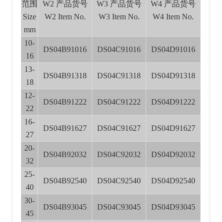
范围
W2 产品货号
W3 产品货号
W4 产品货号
Size
W2 Item No.
W3 Item No.
W4 Item No.
mm
10-
DS04B91016
DS04C91016
DS04D91016
16
13-
DS04B91318
DS04C91318
DS04D91318
18
12-
DS04B91222
DS04C91222
DS04D91222
22
16-
DS04B91627
DS04C91627
DS04D91627
27
20-
DS04B92032
DS04C92032
DS04D92032
32
25-
DS04B92540
DS04C92540
DS04D92540
40
30-
DS04B93045
DS04C93045
DS04D93045
45