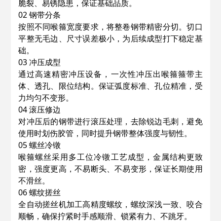
脆裂、易锈隐患，保证基础品质。
02 钢带分条
按照不同喉箍宽度要求，将整卷钢带精密分切。切口
平整无毛边、尺寸误差极小，为后续成型打下稳定基
础。
03 冲压成型
通过高速精密冲压设备，一次性冲压出喉箍箍带主
体、透孔、限位结构。保证弧度标准、孔位精准，受
力均匀不变形。
04 滚压修边
对冲压后的钢带进行滚压处理，去除锐边毛刺，避免
使用时划伤胶管，同时提升钢带整体强度与韧性。
05 螺丝冷镦
喉箍螺丝采用多工位冷镦工艺成型，金属结构更致
密，强度更高，不易断头、不易变形，保证长期使用
不滑丝。
06 螺纹搓丝
全自动搓丝机加工高精度螺纹，螺纹深浅一致、咬合
顺畅，确保拧紧时手感顺滑、锁紧有力、不跳牙。