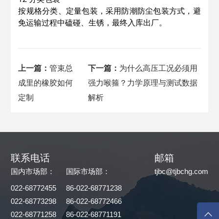
按规格分类、定量包装，采用防潮防尘包装方式，避
免运输过程中磕碰、生锈，最终入库出厂。
上一篇：
管束总
下一篇：
为什么高压工况必须用
成里的橡胶如何
强力喉箍？力学原理与测试数据
定制
解析
联系电话
邮箱
国内市场部：
国际市场部：
tjbc@tjbchg.com
022-68772455
86-022-68771238
022-68773298
86-022-68772466
022-68771258
86-022-68771191