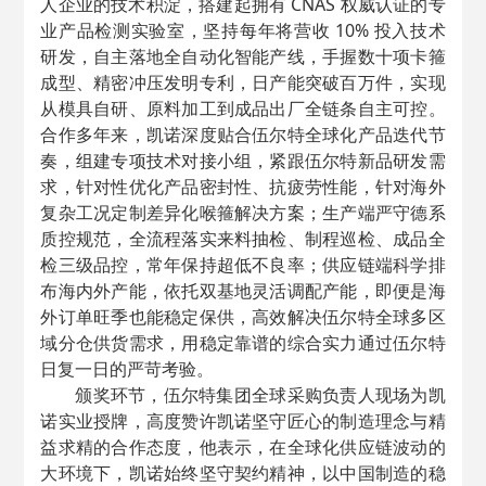
人企业的技术积淀，搭建起拥有 CNAS 权威认证的专
业产品检测实验室，坚持每年将营收 10% 投入技术
研发，自主落地全自动化智能产线，手握数十项卡箍
成型、精密冲压发明专利，日产能突破百万件，实现
从模具自研、原料加工到成品出厂全链条自主可控。
合作多年来，凯诺深度贴合伍尔特全球化产品迭代节
奏，组建专项技术对接小组，紧跟伍尔特新品研发需
求，针对性优化产品密封性、抗疲劳性能，针对海外
复杂工况定制差异化喉箍解决方案；生产端严守德系
质控规范，全流程落实来料抽检、制程巡检、成品全
检三级品控，常年保持超低不良率；供应链端科学排
布海内外产能，依托双基地灵活调配产能，即便是海
外订单旺季也能稳定保供，高效解决伍尔特全球多区
域分仓供货需求，用稳定靠谱的综合实力通过伍尔特
日复一日的严苛考验。
颁奖环节，伍尔特集团全球采购负责人现场为凯
诺实业授牌，高度赞许凯诺坚守匠心的制造理念与精
益求精的合作态度，他表示，在全球化供应链波动的
大环境下，凯诺始终坚守契约精神，以中国制造的稳