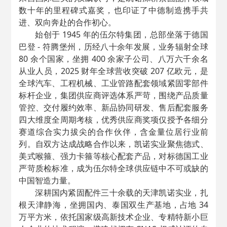
数十年的里程碑式嘉奖，也印证了中德制造携手共
进、双向奔赴的合作初心。
始创于 1945 年的伍尔特集团，总部坐落于德国
巴登 - 符腾堡州，历经八十余年发展，业务辐射全球
80 余个国家，坐拥 400 余家子公司、八万六千余名
从业人员，2025 财年全球营收突破 207 亿欧元，是
全球汽车、工程机械、工业管路配套领域紧固零部件
标杆企业，集团供应商评选体系严苛，围绕产品质量
管控、交付履约效率、新品协同研发、售后配套服务
四大维度全周期考核，优秀供应商奖项仅授予各细分
赛道综合实力拔尖的合作伙伴，含金量位居行业前
列。自双方达成战略合作以来，凯诺实业聚焦德式、
美式喉箍、强力卡箍等核心配套产品，对标德国工业
严苛质检标准，成为伍尔特全球供应链中不可或缺的
中国智造力量。
深耕国内紧固配件三十余载的天津凯诺实业，扎
根天津静海，坐拥国内、泰国双生产基地，占地 34
万平方米，依托国家级高新技术企业、专精特新小巨