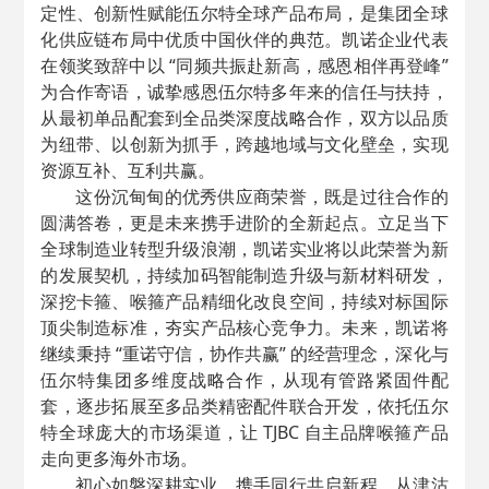
定性、创新性赋能伍尔特全球产品布局，是集团全球
化供应链布局中优质中国伙伴的典范。凯诺企业代表
在领奖致辞中以 “同频共振赴新高，感恩相伴再登峰”
为合作寄语，诚挚感恩伍尔特多年来的信任与扶持，
从最初单品配套到全品类深度战略合作，双方以品质
为纽带、以创新为抓手，跨越地域与文化壁垒，实现
资源互补、互利共赢。
这份沉甸甸的优秀供应商荣誉，既是过往合作的
圆满答卷，更是未来携手进阶的全新起点。立足当下
全球制造业转型升级浪潮，凯诺实业将以此荣誉为新
的发展契机，持续加码智能制造升级与新材料研发，
深挖卡箍、喉箍产品精细化改良空间，持续对标国际
顶尖制造标准，夯实产品核心竞争力。未来，凯诺将
继续秉持 “重诺守信，协作共赢” 的经营理念，深化与
伍尔特集团多维度战略合作，从现有管路紧固件配
套，逐步拓展至多品类精密配件联合开发，依托伍尔
特全球庞大的市场渠道，让 TJBC 自主品牌喉箍产品
走向更多海外市场。
初心如磐深耕实业，携手同行共启新程。从津沽