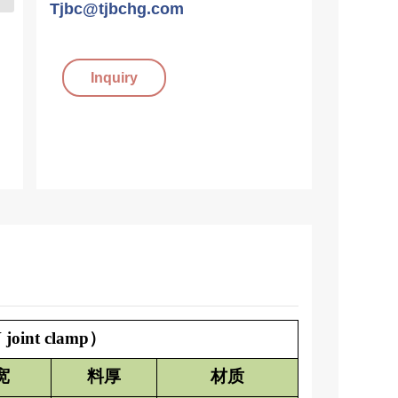
Tjbc@tjbchg.com
Inquiry
int clamp）
宽
料厚
材质