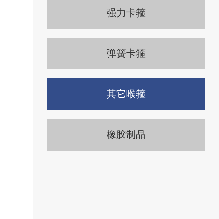
强力卡箍
弹簧卡箍
其它喉箍
橡胶制品