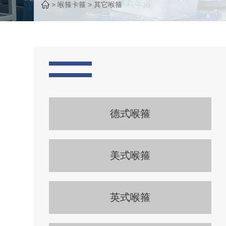
>
喉箍卡箍
>
其它喉箍
德式喉箍
美式喉箍
英式喉箍