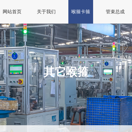
网站首页
关于我们
喉箍卡箍
管束总成
其它喉箍