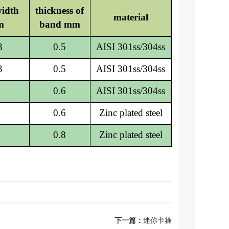
idth
thickness of
material
m
band mm
3
0.5
AISI 301ss/304ss
3
0.5
AISI 301ss/304ss
0.6
AISI 301ss/304ss
0.6
Zinc plated steel
0.8
Zinc plated steel
下一篇：
迷你卡箍