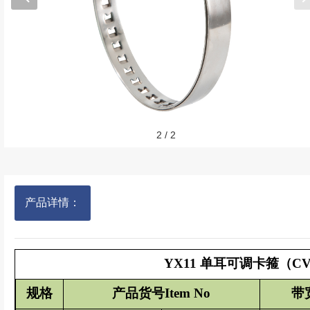
2
/
2
产品详情：
YX11 单耳可调卡箍（CV jo
规格
产品货号Item No
带